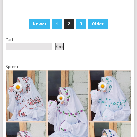
PAGINASI
Newer
1
2
3
Older
POS
Cari
Cari
Sponsor