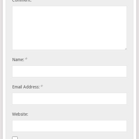
Comment:
*
Name:
*
Email Address:
Website: