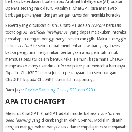
berbasis kecerdasan buatan atau Artificial Intelligence (AI) buatan
OpenAI sedang naik daun. Pasalnya, ChatGPT bisa menjawab
berbagai pertanyaan dengan sangat luwes dan memiliki konteks.
Seperti yang dituliskan di sini, ChatGPT adalah
chatbot
berbasis
teknologi AI (
artificial intelligence
) yang dapat melakukan interaksi
percakapan dengan penggunanya secara canggih. Maksud canggih
di sini,
chatbot
tersebut dapat memberikan jawaban yang luwes
ketika pengguna mengirimkan pertanyaan atau perintah untuk
membuat sesuatu dalam bentuk teks. Namun, bagaimana ChatGPT
menjelaskan dirinya sendiri? InfoKomputer pun mencoba bertanya
“Apa itu ChatGPT” dan sejumlah pertanyaan lain sehubungan
ChatGPT kepada ChatGPT dan inilah responsnya.
Baca juga:
Review Samsung Galaxy S23 dan S23+
APA ITU CHATGPT
Menurut ChatGPT, ChatGPT adalah model bahasa
transformer
deep learning
yang dikembangkan oleh OpenAI. Model ini dilatih
dengan menggunakan banyak teks dan mempelajari cara menjawab