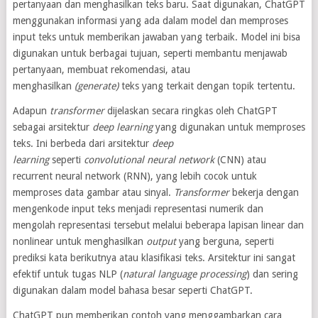
pertanyaan dan menghasilkan teks baru. Saat digunakan, ChatGPT
menggunakan informasi yang ada dalam model dan memproses
input teks untuk memberikan jawaban yang terbaik. Model ini bisa
digunakan untuk berbagai tujuan, seperti membantu menjawab
pertanyaan, membuat rekomendasi, atau
menghasilkan
(generate)
teks yang terkait dengan topik tertentu.
Adapun
transformer
dijelaskan secara ringkas oleh ChatGPT
sebagai arsitektur
deep learning
yang digunakan untuk memproses
teks. Ini berbeda dari arsitektur
deep
learning
seperti
convolutional neural network
(CNN) atau
recurrent neural network (RNN), yang lebih cocok untuk
memproses data gambar atau sinyal.
Transformer
bekerja dengan
mengenkode input teks menjadi representasi numerik dan
mengolah representasi tersebut melalui beberapa lapisan linear dan
nonlinear untuk menghasilkan
output
yang berguna, seperti
prediksi kata berikutnya atau klasifikasi teks. Arsitektur ini sangat
efektif untuk tugas NLP (
natural language processing
) dan sering
digunakan dalam model bahasa besar seperti ChatGPT.
ChatGPT pun memberikan contoh yang menggambarkan cara