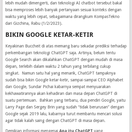
lebih mudah dimengerti, dan teknologi AI chatbot tersebut bakal
bisa memproses lebih banyak pertanyaan sesuai konteks dengan
waktu yang lebih cepat, sebagaimana dirangkum KompasTekno
dari Gizchina, Rabu (1/2/2023).
BIKIN GOOGLE KETAR-KETIR
Keyakinan Buccheit di atas memang baru sekadar prediksi terhadap
perkembangan teknologi ChatGPT saja. Artinya, belum tentu
Google Search akan dikalahkan ChatGPT dengan mudah di masa
depan, terlebih dalam waktu 2 tahun yang terbilang cukup
singkat. Namun satu hal yang menarik, ChatGPT tampaknya
sudah bisa bikin Google ketar-ketir, sampai-sampai CEO Alphabet
dan Google, Sundar Pichai kabarnya sempat menyuarakan
kekhawatirannya akan kehadiran dan masa depan ChatGPT di
suatu pertemuan. Bahkan yang terbaru, dua pendiri Google, yaitu
Larry Page dan Sergey Brin yang sudah “tidak berurusan” dengan
Google sejak 2019 lalu, kabarnya turut membantu mencari solusi
agar tidak kalah saing dengan ChatGPT di masa depan.
Demikian informasi mengenai
Apa itu ChatGPT
yang